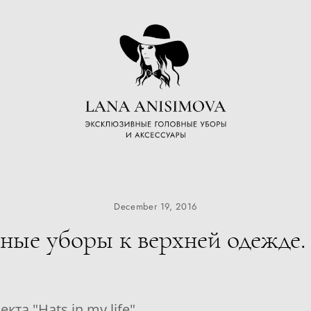
December 19, 2016
ые уборы к верхней одежде. В
а "Hats in my life".