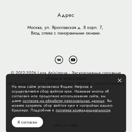
Адрес
Москва, ул. Ярославская д. 8 корп. 7,
Вход слева с панорамными окнами.
© 2012-2026 Lana Anisimova - Эксклюзивные головные
уборы и аксессуары
ИП Ершова С.В. ИНН 502913869503; ОГРНИП 314502911400016
На этом сайте установлена Яндекс Метрика и
осуществляется сбор файлов куки. Нажимая кнопку «Я
ПОЛИТИКА КОНФИДЕНЦИАЛЬНОСТИ
согласен» или продолжая использование сайта, вы
даете
согласие на обработку персональных данных
. Вы
можете запретить сбор файлов куки в настройках вашего
ПУБЛИЧНАЯ ОФЕРТА
браузера. Подробнее в
политике конфиденциальности
Я согласен
сайт от vigbo