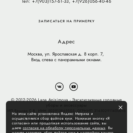
Тел: +7(903)157-61-33, +7(926)056-40-46
ЗАПИСАТЬСЯ НА ПРИМЕРКУ
Адрес
Москва, ул. Ярославская д. 8 корп. 7,
Вход слева с панорамными окнами.
© 2012-2026 Lana Anisimova - Эксклюзивные головные
уборы и аксессуары
ИП Ершова С.В. ИНН 502913869503; ОГРНИП 314502911400016
На этом сайте установлена Яндекс Метрика и
осуществляется сбор файлов куки. Нажимая кнопку «Я
ПОЛИТИКА КОНФИДЕНЦИАЛЬНОСТИ
согласен» или продолжая использование сайта, вы
даете
согласие на обработку персональных данных
. Вы
можете запретить сбор файлов куки в настройках вашего