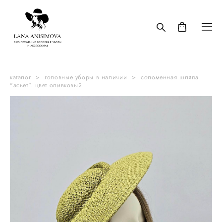
каталог
>
головные уборы в наличии
>
соломенная шляпа
"асьет". цвет оливковый