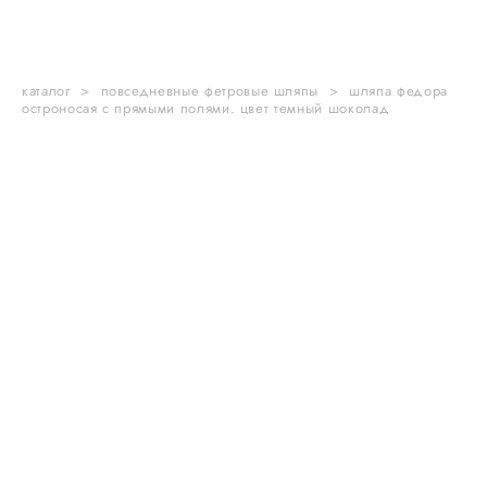
каталог
>
повседневные фетровые шляпы
>
шляпа федора
остроносая с прямыми полями. цвет темный шоколад