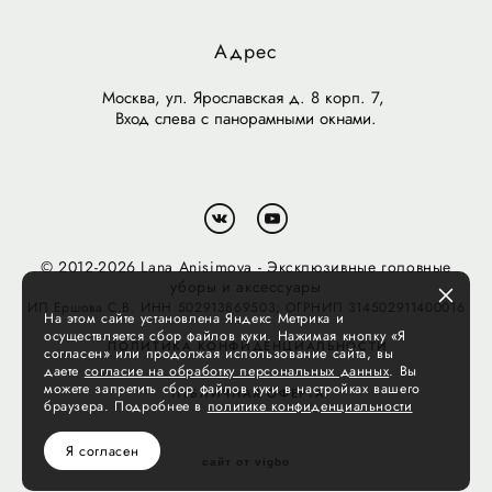
Адрес
Москва, ул. Ярославская д. 8 корп. 7,
Вход слева с панорамными окнами.
© 2012-2026 Lana Anisimova - Эксклюзивные головные
уборы и аксессуары
ИП Ершова С.В. ИНН 502913869503; ОГРНИП 314502911400016
На этом сайте установлена Яндекс Метрика и
осуществляется сбор файлов куки. Нажимая кнопку «Я
ПОЛИТИКА КОНФИДЕНЦИАЛЬНОСТИ
согласен» или продолжая использование сайта, вы
даете
согласие на обработку персональных данных
. Вы
можете запретить сбор файлов куки в настройках вашего
ПУБЛИЧНАЯ ОФЕРТА
браузера. Подробнее в
политике конфиденциальности
Я согласен
сайт от vigbo