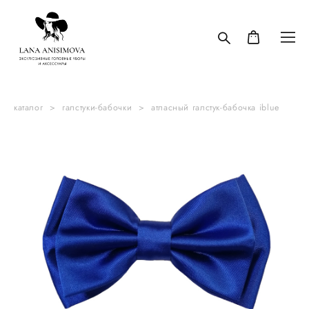
каталог
>
галстуки-бабочки
>
атласный галстук-бабочка iblue