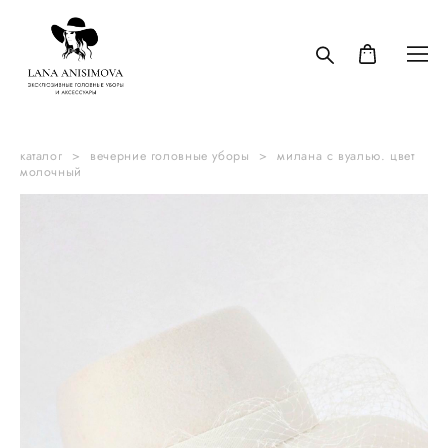
каталог
>
вечерние головные уборы
>
милана с вуалью. цвет
молочный