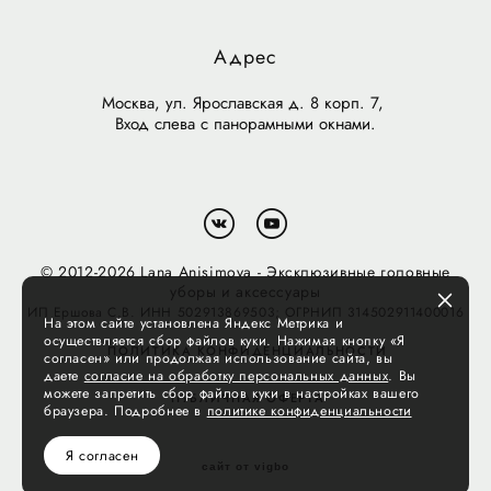
Адрес
Москва, ул. Ярославская д. 8 корп. 7,
Вход слева с панорамными окнами.
© 2012-2026 Lana Anisimova - Эксклюзивные головные
уборы и аксессуары
ИП Ершова С.В. ИНН 502913869503; ОГРНИП 314502911400016
На этом сайте установлена Яндекс Метрика и
осуществляется сбор файлов куки. Нажимая кнопку «Я
ПОЛИТИКА КОНФИДЕНЦИАЛЬНОСТИ
согласен» или продолжая использование сайта, вы
даете
согласие на обработку персональных данных
. Вы
можете запретить сбор файлов куки в настройках вашего
ПУБЛИЧНАЯ ОФЕРТА
браузера. Подробнее в
политике конфиденциальности
Я согласен
сайт от vigbo