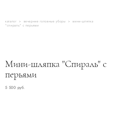
каталог
>
вечерние головные уборы
>
мини-шляпка
"спираль" с перьями
Мини-шляпка "Спираль" с
перьями
5 500 pуб.