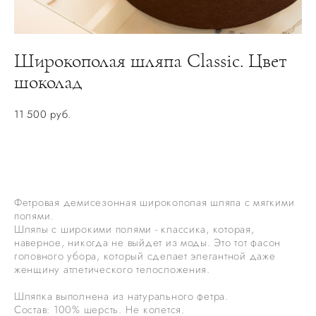
Широкополая шляпа Classic. Цвет
шоколад
11 500 pуб.
НЕТ В НАЛИЧИИ. ЗАКАЗАТЬ ПОШИВ
Фетровая демисезонная широкополая шляпа с мягкими
полями.
Шляпы с широкими полями - классика, которая,
наверное, никогда не выйдет из моды. Это тот фасон
головного убора, который сделает элегантной даже
женщину атлетического телосложения.
Шляпка выполнена из натурального фетра.
Состав: 100% шерсть. Не колется.