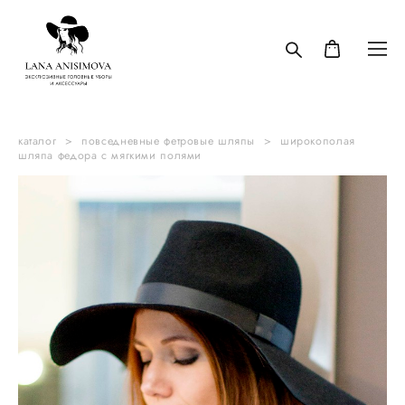
каталог
>
повседневные фетровые шляпы
>
широкополая
шляпа федора с мягкими полями