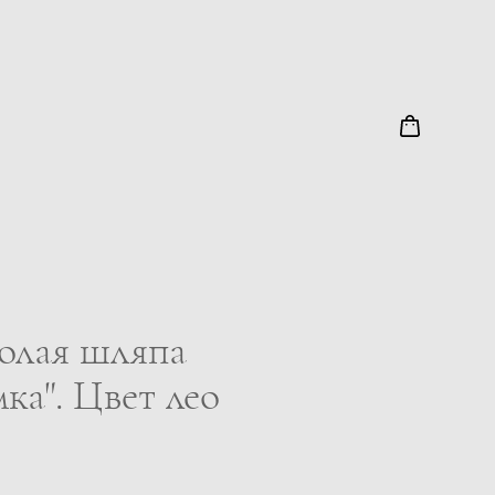
лая шляпа
ка". Цвет лео