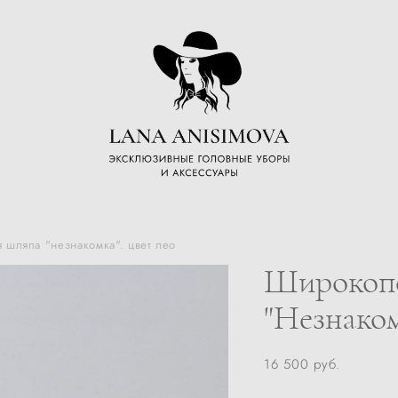
 шляпа "незнакомка". цвет лео
Широкопо
"Незнаком
16 500 pуб.