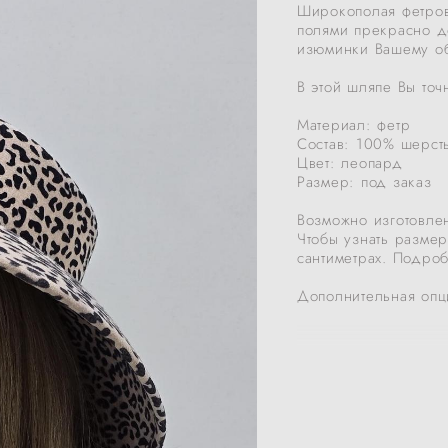
Широкополая фетров
полями прекрасно д
изюминки Вашему об
В этой шляпе Вы точ
Материал: фетр
Состав: 100% шерсть
Цвет: леопард
Размер: под заказ
Возможно изготовле
Чтобы узнать размер
сантиметрах. Подро
Дополнительная опц