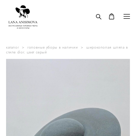
каталог
>
головные уборы в наличии
>
широкополая шляпа в
стиле dior. цвет серый