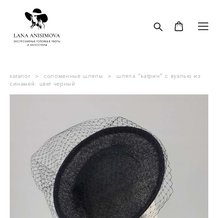
каталог
>
соломенные шляпы
>
шляпа "катрин" с вуалью из
синамей. цвет черный