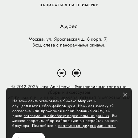
ЗАПИСАТЬСЯ НА ПРИМЕРКУ
Адрес
Москва, ул. Ярославская д. 8 корп. 7,
Вход слева с панорамными окнами.
© 2012-2026 Lana Anisimova - Эксклюзивные головные
уборы и аксессуары
ИП Ершова С.В. ИНН 502913869503; ОГРНИП 314502911400016
На этом сайте установлена Яндекс Метрика и
осуществляется сбор файлов куки. Нажимая кнопку «Я
ПОЛИТИКА КОНФИДЕНЦИАЛЬНОСТИ
согласен» или продолжая использование сайта, вы
даете
согласие на обработку персональных данных
. Вы
можете запретить сбор файлов куки в настройках вашего
ПУБЛИЧНАЯ ОФЕРТА
браузера. Подробнее в
политике конфиденциальности