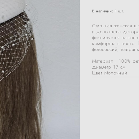
В наличии:
1
шт.
Стильная женская ш
и дополнена декора
фиксируется на гол
комфортна в носке. 
фотосессий, театрал
Материал : 100% фе
Диаметр:17 см
Цвет Молочный