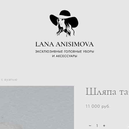
 с вуалью
Шляпа та
11 000 pуб.