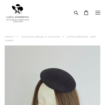
каталог
>
головные уборы в наличии
>
шляпа-таблетка. цвет
графит