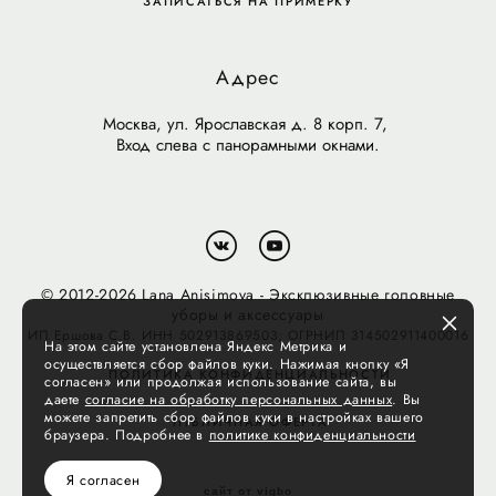
ЗАПИСАТЬСЯ НА ПРИМЕРКУ
Адрес
Москва, ул. Ярославская д. 8 корп. 7,
Вход слева с панорамными окнами.
© 2012-2026 Lana Anisimova - Эксклюзивные головные
уборы и аксессуары
ИП Ершова С.В. ИНН 502913869503; ОГРНИП 314502911400016
На этом сайте установлена Яндекс Метрика и
осуществляется сбор файлов куки. Нажимая кнопку «Я
ПОЛИТИКА КОНФИДЕНЦИАЛЬНОСТИ
согласен» или продолжая использование сайта, вы
даете
согласие на обработку персональных данных
. Вы
можете запретить сбор файлов куки в настройках вашего
ПУБЛИЧНАЯ ОФЕРТА
браузера. Подробнее в
политике конфиденциальности
Я согласен
сайт от vigbo