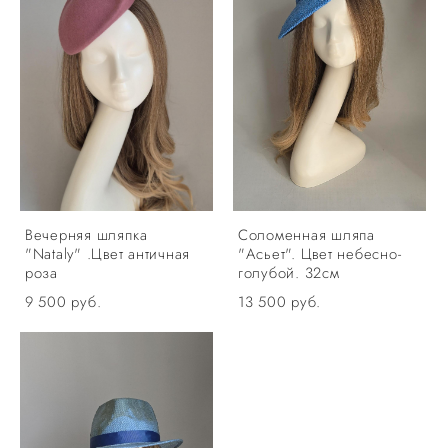
Вечерняя шляпка
Соломенная шляпа
"Nataly" .Цвет античная
"Асьет". Цвет небесно-
роза
голубой. 32см
9 500 pуб.
13 500 pуб.