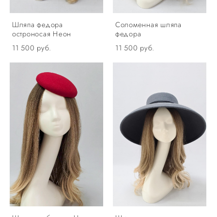
Шляпа федора
Соломенная шляпа
остроносая Неон
федора
11 500 pуб.
11 500 pуб.