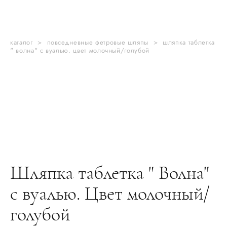
каталог
>
повседневные фетровые шляпы
>
шляпка таблетка
" волна" с вуалью. цвет молочный/голубой
Шляпка таблетка " Волна"
с вуалью. Цвет молочный/
голубой