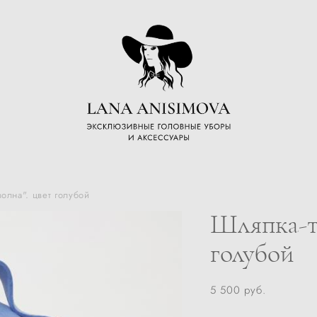
волна". цвет голубой
Шляпка-та
голубой
5 500 pуб.