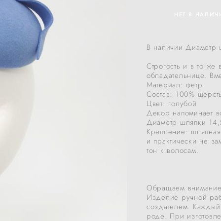
НЕТ В НАЛИЧ
В наличии Диаметр 
Строгость и в то же
обладательнице. Вме
Материал: фетр
Состав: 100% шерсть
Цвет: голубой
Декор напоминает в
Диаметр шляпки 14,
Крепление: шляпная
и практически не за
тон к волосам.
Обращаем внимание,
Изделие ручной раб
создателем. Каждый
роде. При изготовл