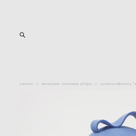
каталог
>
вечерние головные уборы
>
шляпка-таблетка "