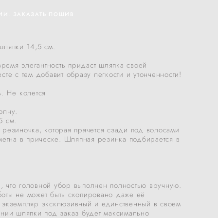
ИИ. ЗАКАЗАТЬ ПОШИВ
шляпки 14,5 см.
 время элегантность придаст шляпка своей
сте с тем добавит образу легкости и утонченности!
. Не колется
олну.
5 см.
 резиночка, которая прячется сзади под волосами
метна в прическе. Шляпная резинка подбирается в
 что головной убор выполнен полностью вручную.
оты не может быть скопировано даже её
 экземпляр эксклюзивный и единственный в своем
ении шляпки под заказ будет максимально