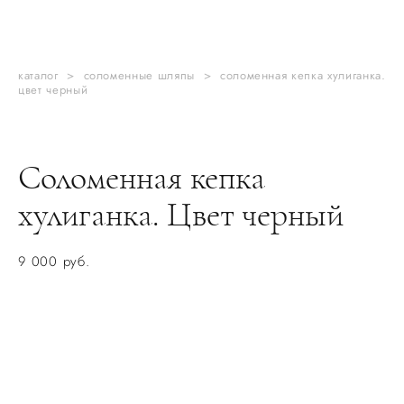
каталог
>
соломенные шляпы
>
соломенная кепка хулиганка.
цвет черный
Соломенная кепка
хулиганка. Цвет черный
9 000 pуб.