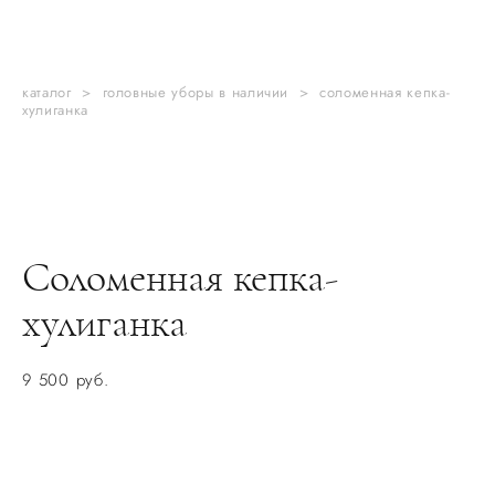
каталог
>
головные уборы в наличии
>
соломенная кепка-
хулиганка
Соломенная кепка-
хулиганка
9 500 pуб.