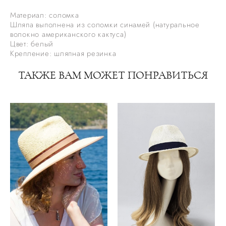
Материал: соломка
Шляпа выполнена из соломки синамей (натуральное
волокно американского кактуса)
Цвет: белый
Крепление: шляпная резинка
ТАКЖЕ ВАМ МОЖЕТ ПОНРАВИТЬСЯ