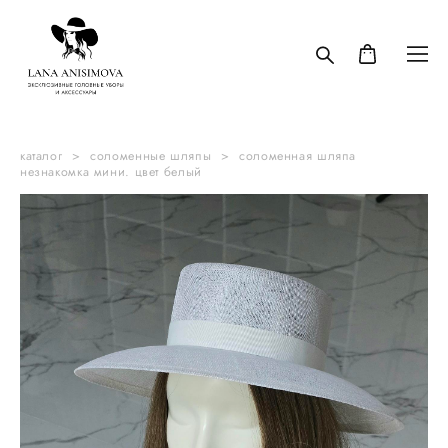
каталог
>
соломенные шляпы
>
соломенная шляпа
незнакомка мини. цвет белый