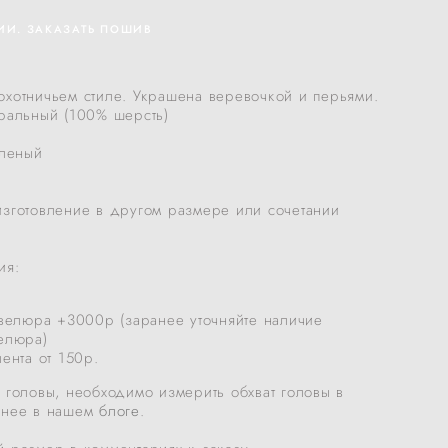
ИИ. ЗАКАЗАТЬ ПОШИВ
охотничьем стиле. Украшена веревочкой и перьями.
уральный (100% шерсть)
еленый
изготовление в другом размере или сочетании
ия:
.
велюра +3000р (заранее уточняйте наличие
елюра)
ента от 150р.
 головы, необходимо измерить обхват головы в
бнее в нашем
блоге
.