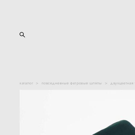
каталог
>
повседневные фетровые шляпы
>
двухцветная