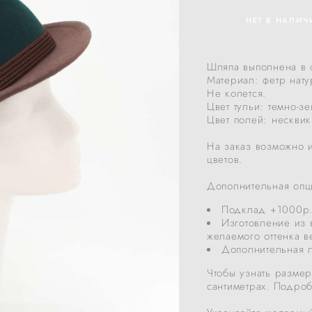
НЕТ В НАЛИЧ
Шляпа выполнена в 
Материал: фетр нат
Не колется.
Цвет тульи: темно-з
Цвет полей: несквик
На заказ возможно 
цветов.
Дополнительная опц
Подклад +1000р
Изготовление из 
желаемого оттенка в
Дополнительная л
Чтобы узнать размер
сантиметрах. Подро