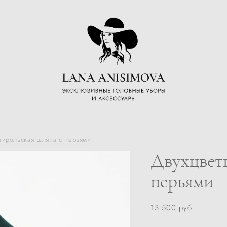
 тирольская шляпа с перьями
Двухцветн
перьями
13 500 pуб.