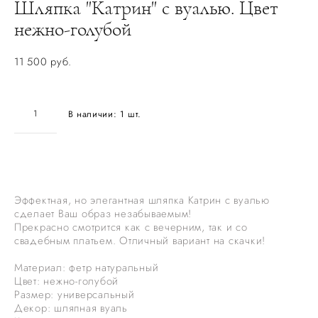
Шляпка "Катрин" с вуалью. Цвет
нежно-голубой
11 500 pуб.
В наличии:
1
шт.
ДОБАВИТЬ В КОРЗИНУ
Эффектная, но элегантная шляпка Катрин с вуалью
сделает Ваш образ незабываемым!
Прекрасно смотрится как с вечерним, так и со
свадебным платьем. Отличный вариант на скачки!
Материал: фетр натуральный
Цвет: нежно-голубой
Размер: универсальный
Декор: шляпная вуаль