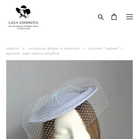
каталог
>
головные уборы в наличии
>
шляпка "катрин" с
вуалью. цвет нежно-голубой