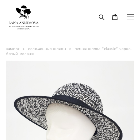
каталог
>
соломенные шляпы
>
летняя шляпа "classic" черно-
белый меланж