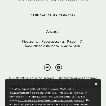
ЗАПИСАТЬСЯ НА ПРИМЕРКУ
Адрес
Москва, ул. Ярославская д. 8 корп. 7,
Вход слева с панорамными окнами.
© 2012-2026 Lana Anisimova - Эксклюзивные головные
уборы и аксессуары
ИП Ершова С.В. ИНН 502913869503; ОГРНИП 314502911400016
На этом сайте установлена Яндекс Метрика и
осуществляется сбор файлов куки. Нажимая кнопку «Я
ПОЛИТИКА КОНФИДЕНЦИАЛЬНОСТИ
согласен» или продолжая использование сайта, вы
даете
согласие на обработку персональных данных
. Вы
можете запретить сбор файлов куки в настройках вашего
ПУБЛИЧНАЯ ОФЕРТА