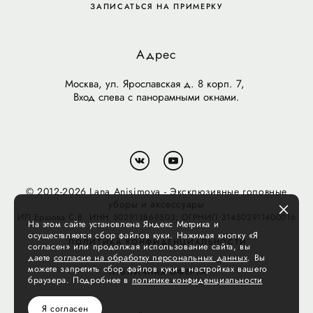
ЗАПИСАТЬСЯ НА ПРИМЕРКУ
Адрес
Москва, ул. Ярославская д. 8 корп. 7,
Вход слева с панорамными окнами.
© 2012-2026 Lana Anisimova - Эксклюзивные головные
уборы и аксессуары
ИП Ершова С.В. ИНН 502913869503; ОГРНИП 314502911400016
На этом сайте установлена Яндекс Метрика и
осуществляется сбор файлов куки. Нажимая кнопку «Я
ПОЛИТИКА КОНФИДЕНЦИАЛЬНОСТИ
согласен» или продолжая использование сайта, вы
даете
согласие на обработку персональных данных
. Вы
можете запретить сбор файлов куки в настройках вашего
ПУБЛИЧНАЯ ОФЕРТА
браузера. Подробнее в
политике конфиденциальности
Я согласен