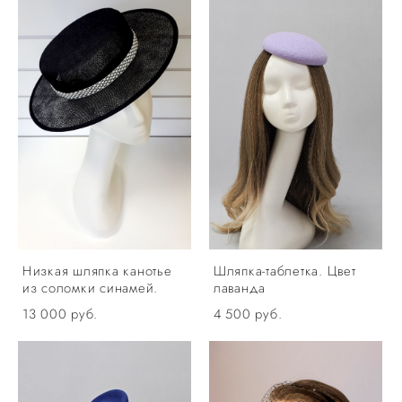
Низкая шляпка канотье
Шляпка-таблетка. Цвет
из соломки синамей.
лаванда
13 000 pуб.
4 500 pуб.