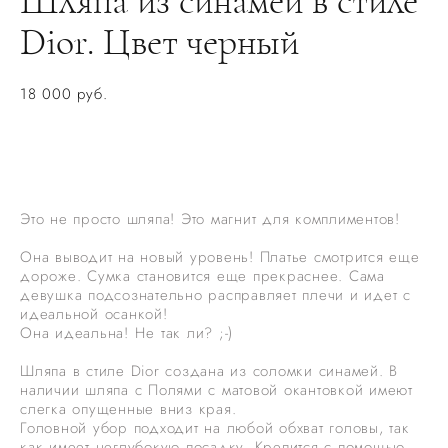
Шляпа из синамей в стиле
Dior. Цвет черный
18 000 pуб.
НЕТ В НАЛИЧИИ. ЗАКАЗАТЬ ПОШИВ
Это не просто шляпа! Это магнит для комплиментов!
Она выводит на новый уровень! Платье смотрится еще
дороже. Сумка становится еще прекраснее. Сама
девушка подсознательно расправляет плечи и идет с
идеальной осанкой!
Она идеальна! Не так ли? ;-)
Шляпа в стиле Dior создана из соломки синамей. В
наличии шляпа с Полями с матовой окантовкой имеют
слегка опущенные вниз края.
Головной убор подходит на любой обхват головы, так
как имеет неглубокую посадку. Крепится с помощью