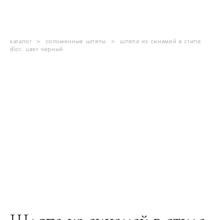
каталог
>
соломенные шляпы
>
шляпа из синамей в стиле
dior. цвет черный