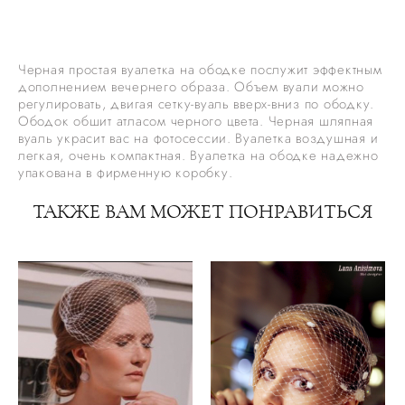
ДОБАВИТЬ В КОРЗИНУ
Черная простая вуалетка на ободке послужит эффектным
дополнением вечернего образа. Объем вуали можно
регулировать, двигая сетку-вуаль вверх-вниз по ободку.
Ободок обшит атласом черного цвета. Черная шляпная
вуаль украсит вас на фотосессии. Вуалетка воздушная и
легкая, очень компактная. Вуалетка на ободке надежно
упакована в фирменную коробку.
ТАКЖЕ ВАМ МОЖЕТ ПОНРАВИТЬСЯ