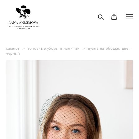
каталог
>
головные уборы в наличии
>
вуаль на ободке. цвет
черный