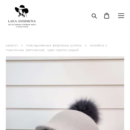
каталог
>
повседневные фетровые шляпы
>
жокейка с
помпоном утепленная. цвет светло-серый