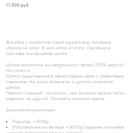
11 500 pуб.
НЕТ В НАЛИЧИИ. ЗАКАЗАТЬ ПОШИВ
Жокейка с помпоном станет идеальным головным
убором на зиму. В ней уютно и тепло. Приятная и
красивая альтернатива шапке.
Шляпа выполнена из натурального фетра (100% шерсть).
Не колется.
Шляпа представлена в светло-сером цвете с графитовым
помпоном. На заказ возможны и другие сочетания
цветов.
Помпон съемный - на кнопке, при желании можно легко
заменить на другой. Уточняйте наличие цветов.
Дополнительная опция:
Подклад +1000р.
Изготовление из велюра +3000р (заранее уточняйте
наличие желаемого оттенка велюра)