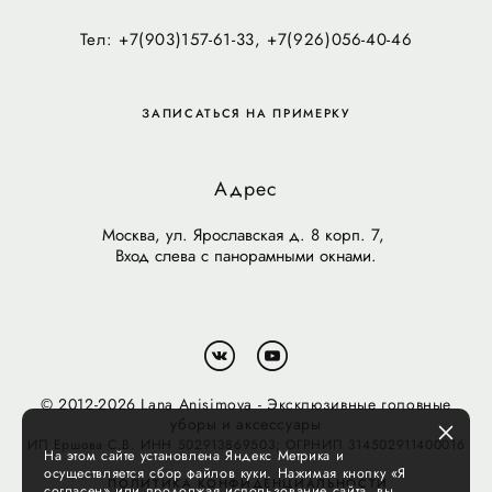
Тел: +7(903)157-61-33, +7(926)056-40-46
ЗАПИСАТЬСЯ НА ПРИМЕРКУ
Адрес
Москва, ул. Ярославская д. 8 корп. 7,
Вход слева с панорамными окнами.
© 2012-2026 Lana Anisimova - Эксклюзивные головные
уборы и аксессуары
ИП Ершова С.В. ИНН 502913869503; ОГРНИП 314502911400016
На этом сайте установлена Яндекс Метрика и
осуществляется сбор файлов куки. Нажимая кнопку «Я
ПОЛИТИКА КОНФИДЕНЦИАЛЬНОСТИ
согласен» или продолжая использование сайта, вы