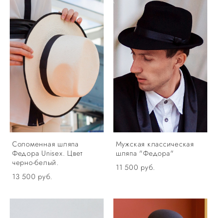
Соломенная шляпа
Мужская классическая
Федора Unisex. Цвет
шляпа "Федора"
черно-белый.
11 500 pуб.
13 500 pуб.