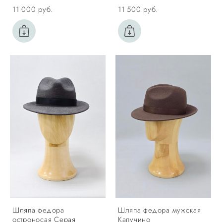
11 000 pуб.
11 500 pуб.
Шляпа федора
Шляпа федора мужская
остроносая Серая
Капучино